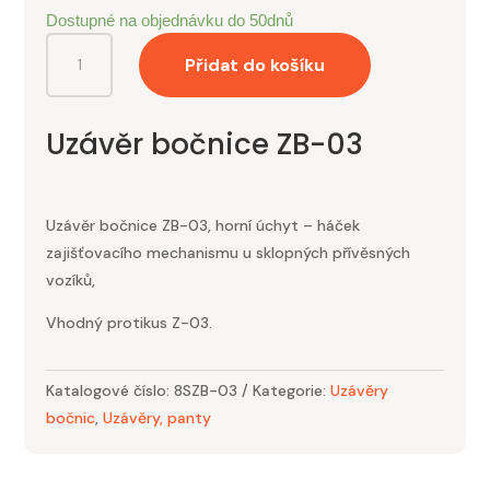
Dostupné na objednávku do 50dnů
Uzávěr
Přidat do košíku
bočnice
ZB-
03
Uzávěr bočnice ZB-03
SPP
množství
Uzávěr bočnice ZB-03, horní úchyt – háček
zajišťovacího mechanismu u sklopných přívěsných
vozíků,
Vhodný protikus Z-03.
Katalogové číslo:
8SZB-03
Kategorie:
Uzávěry
bočnic
,
Uzávěry, panty